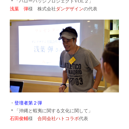
＊「ハローバッジプロジェクトVOL２」
浅葉 弾
様 株式会社
ダンデザイン
の代表
・
登壇者第２弾
＊「沖縄と蝦夷に関する文化に関して」
石田俊輔
様
合同会社ハトコラボ
代表