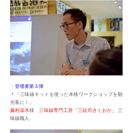
・
登壇者第３弾
＊「三味線キットを使った本格ワークショップを観
光客に！」
藤村温木
様
三味線専門工房「三絃司きくおか」
三
味線職人